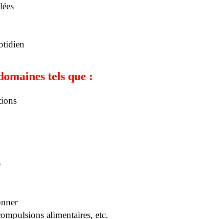
lées
otidien
domaines tels que :
tions
e
onner
compulsions alimentaires, etc.