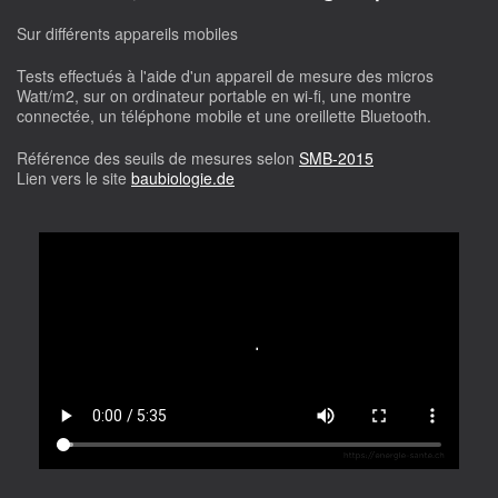
Sur différents appareils mobiles
Tests effectués à l'aide d'un appareil de mesure des micros
Watt/m2, sur on ordinateur portable en wi-fi, une montre
connectée, un téléphone mobile et une oreillette Bluetooth.
Référence des seuils de mesures selon
SMB-2015
Lien vers le site
baubiologie.de